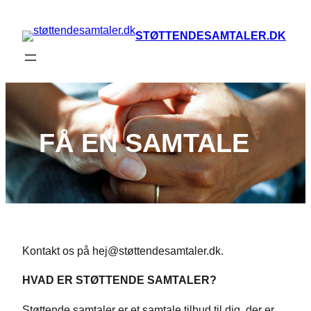
Spring
til
STØTTENDESAMTALER.DK
indhold
FÅ EN SAMTALE
Kontakt os på hej@støttendesamtaler.dk.
HVAD ER STØTTENDE SAMTALER?
Støttende samtaler er et samtale tilbud til dig, der er